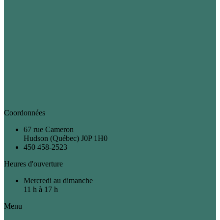
Coordonnées
67 rue Cameron
Hudson (Québec) J0P 1H0
450 458-2523
Heures d'ouverture
Mercredi au dimanche
11 h à 17 h
Menu