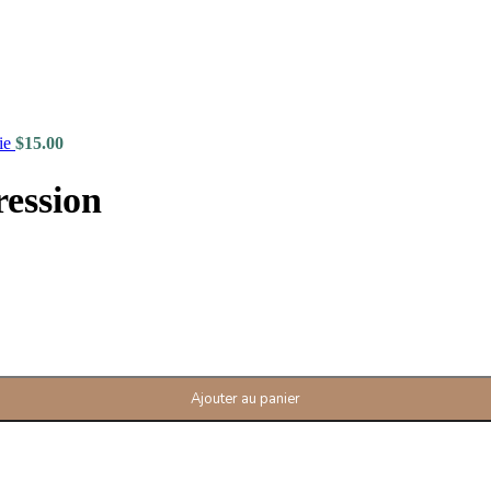
rie
$
15.00
ression
Ajouter au panier