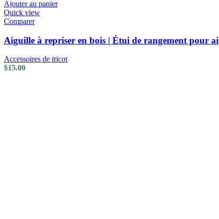
Ajouter au panier
Quick view
Comparer
Aiguille à repriser en bois | Étui de rangement pour aig
Accessoires de tricot
$
15.00