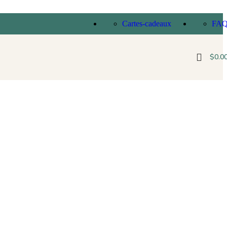
Cartes-cadeaux
FA
$
0.0