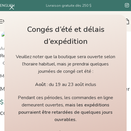
ENGLISH
Livraison gratuite dès 250 $
MENU
Congés d’été et délais
d’expédition
Accueil
/
Boutique
/
Madeline Tosh Queue de licorne Carolina
Reaper
Veuillez noter que la boutique sera ouverte selon
l’horaire habituel, mais je prendrai quelques
journées de congé cet été :
Madeline Tosh
Août
: du 19 au 23 août inclus
Madeline Tosh Queue de licorne Carolina Reaper
Pendant ces périodes, les commandes en ligne
$
11.00
demeurent ouvertes,
mais les expéditions
pourraient être retardées de quelques jours
COULEURS
ouvrables.