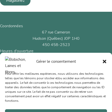
Magasinez
Coordonnées
67 rue Cameron
Hudson (Québec) J0P 1H0
450 458-2523
Heures d'ouverture
Mercredi au dimanche
Gérer le consentement
11 h à 17 h
Pour offrir les meilleures expériences, nous utilisons des technologies
Menu
telles que les témoins pour stocker et/ou accéder aux informations des
Fibres naturelles
appareils. Le fait de consentir à ces technologies nous permettra de
traiter des données telles que le comportement de navigation ou les ID
Aiguilles et crochets
uniques sur ce site. Le fait de ne pas consentir ou de retirer son
consentement peut avoir un effet négatif sur certaines caractéristiques et
Cartes-cadeaux
fonctions.
Nous joindre