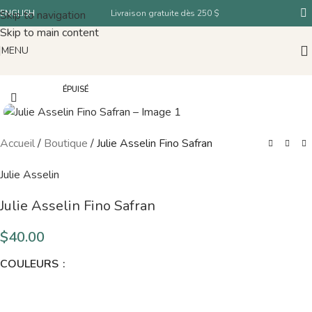
Skip to navigation
ENGLISH
Livraison gratuite dès 250 $
Skip to main content
MENU
ÉPUISÉ
Accueil
/
Boutique
/
Julie Asselin Fino Safran
Julie Asselin
Julie Asselin Fino Safran
$
40.00
COULEURS