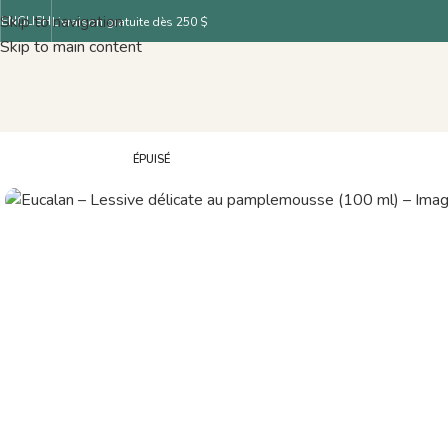
Skip to navigation
ENGLISH
Livraison gratuite dès 250 $
Skip to main content
ÉPUISÉ