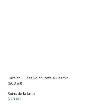
Eucalan – Lessive délicate au jasmin
Eucalan – Lessi
(500 ml)
(100 ml)
Soins de la laine
Soins de la laine
$
18.00
$
7.00