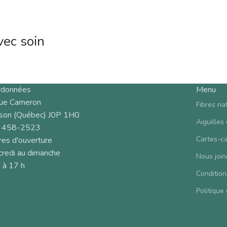
vec soin
rdonnées
Menu
rue Cameron
Fibres na
son (Québec) J0P 1H0
Aiguilles
 458-2523
Cartes-c
es d'ouverture
redi au dimanche
Nous join
 à 17 h
Condition
Politique 