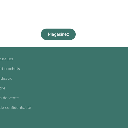
Magasinez
turelles
 et crochets
adeaux
dre
s de vente
de confidentialité