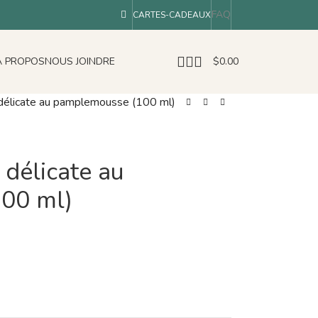
FAQ
CARTES-CADEAUX
À PROPOS
NOUS JOINDRE
$
0.00
 délicate au pamplemousse (100 ml)
 délicate au
00 ml)