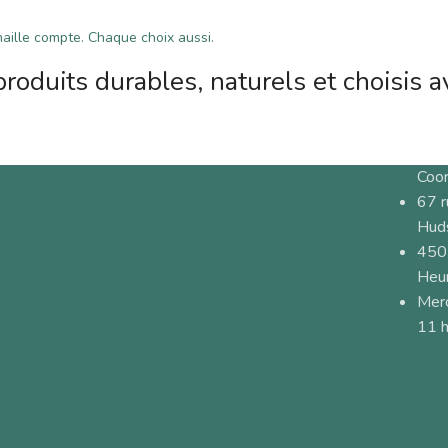
ille compte. Chaque choix aussi.
roduits durables, naturels et choisis a
Coo
67 
Hud
450
Heur
Merc
11 h