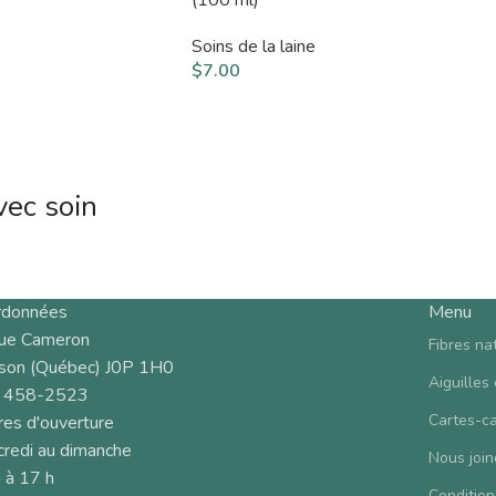
Soins de la laine
$
7.00
vec soin
rdonnées
Menu
rue Cameron
Fibres na
son (Québec) J0P 1H0
Aiguilles
 458-2523
Cartes-c
es d'ouverture
redi au dimanche
Nous join
 à 17 h
Condition