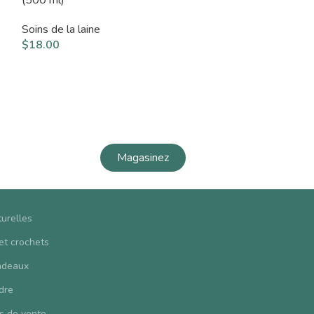
Soins de la laine
Soins de la laine
$
18.00
$
7.00
Magasinez
turelles
 et crochets
adeaux
dre
s de vente