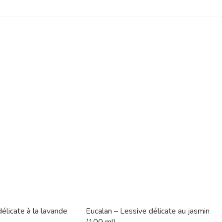
élicate à la lavande
Eucalan – Lessive délicate au jasmin
(100 ml)