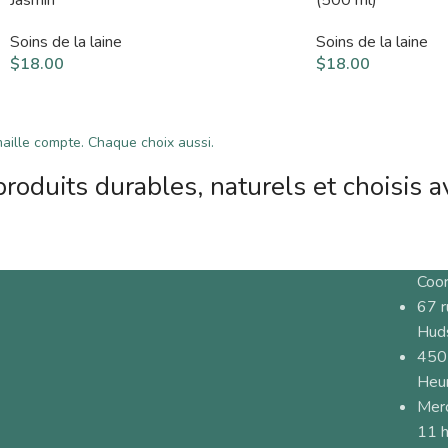
Soins de la laine
Soins de la laine
$
18.00
$
18.00
ille compte. Chaque choix aussi.
roduits durables, naturels et choisis a
Coo
67 
Hud
450
Heur
Merc
11 h