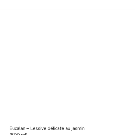
Eucalan – Lessive délicate au jasmin
Eucalan – Lessi
(500 ml)
(100 ml)