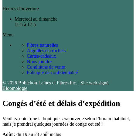
Heures d'ouverture
Mercredi au dimanche
11 h à 17 h
Menu
Fibres naturelles
Aiguilles et crochets
Cartes-cadeaux
Nous joindre
Conditions de vente
Politique de confidentialité
© 2026 Bobichon Laines et Fibres Inc.
|
Site web signé
Bloomologie
Congés d’été et délais d’expédition
Veuillez noter que la boutique sera ouverte selon l’horaire habituel,
mais je prendrai quelques journées de congé cet été :
Août
: du 19 au 23 août inclus