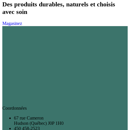
Des produits durables, naturels et choisis
avec soin
Magasinez
Coordonnées
67 rue Cameron
Hudson (Québec) J0P 1H0
450 458-2523