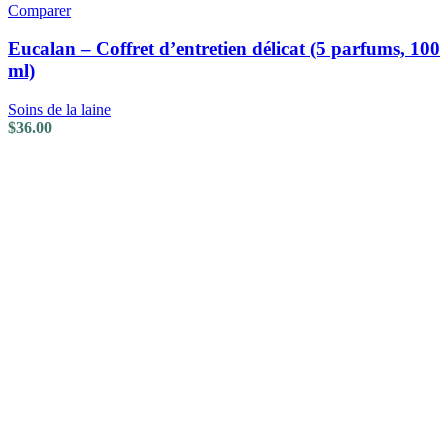
Comparer
Eucalan – Coffret d’entretien délicat (5 parfums, 100
ml)
Soins de la laine
$
36.00