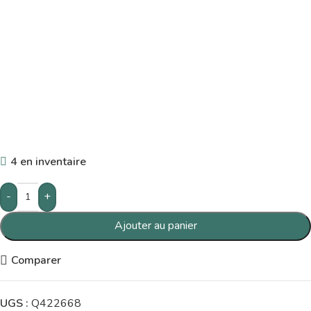
4 en inventaire
-
+
Ajouter au panier
Comparer
UGS :
Q422668