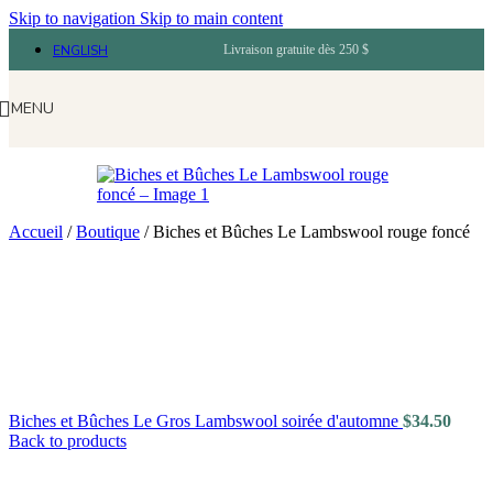
Skip to navigation
Skip to main content
ENGLISH
Livraison gratuite dès 250 $
MENU
Accueil
/
Boutique
/
Biches et Bûches Le Lambswool rouge foncé
Biches et Bûches Le Gros Lambswool soirée d'automne
$
34.50
Back to products