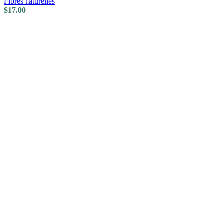
Fibres naturelles
$
17.00