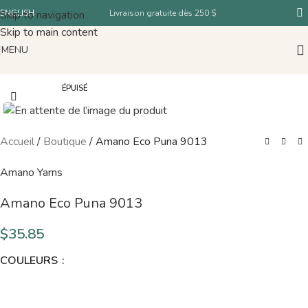
Skip to navigation
ENGLISH
Livraison gratuite dès 250 $
Skip to main content
MENU
ÉPUISÉ
Accueil
/
Boutique
/
Amano Eco Puna 9013
Amano Yarns
Amano Eco Puna 9013
$
35.85
COULEURS