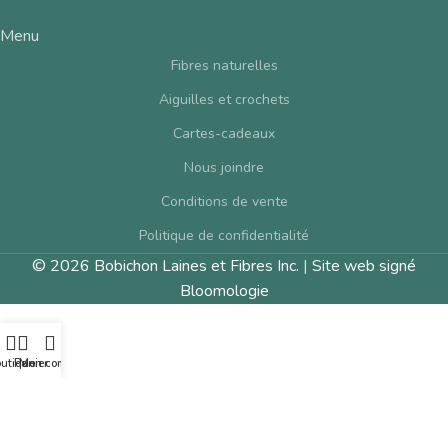
Menu
Fibres naturelles
Aiguilles et crochets
Cartes-cadeaux
Nous joindre
Conditions de vente
Politique de confidentialité
© 2026 Bobichon Laines et Fibres Inc.
|
Site web signé
Bloomologie
utique
Panier
Mon compte