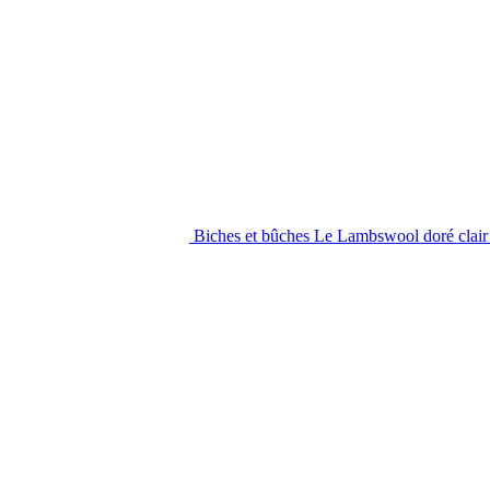
Biches et bûches Le Lambswool doré clai