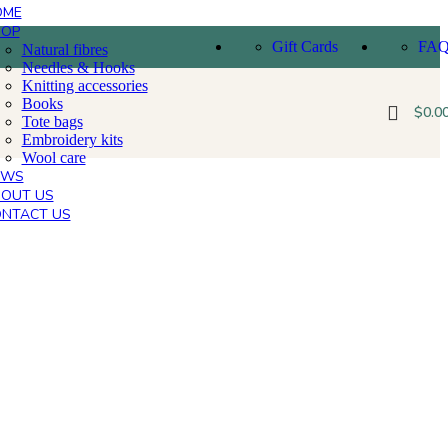
OME
HOP
Gift Cards
FA
Natural fibres
Needles & Hooks
Knitting accessories
Books
$
0.0
Tote bags
Embroidery kits
Wool care
EWS
OUT US
NTACT US