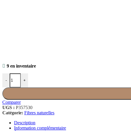
9 en inventaire
quantité de Istex Fjallalopi 3054
-
+
Comparer
UGS :
P357530
Catégorie:
Fibres naturelles
Description
Information complémentaire