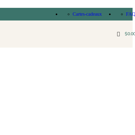
Cartes-cadeaux
FA
$
0.0