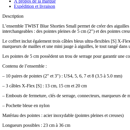
À propos de la marque
Expédition et livraison
Description
L’ensemble TWIST Blue Shorties Small permet de créer des aiguilles cir
interchangeables : des pointes pleines de 5 cm (2") et des pointes cr
Le coffret inclut également trois câbles bleus ultra-flexibles [S] X-F
marqueurs de mailles et une mini jauge à aiguilles, le tout rangé dan
Les pointes de 5 cm possèdent un trou de serrage pour garantir une co
Contenu de l’ensemble :
– 10 paires de pointes (2" et 3") : US4, 5, 6, 7 et 8 (3.5 à 5.0 mm)
– 3 câbles X-Flex [S] : 13 cm, 15 cm et 20 cm
– Embouts de fermeture, clés de serrage, connecteurs, marqueurs de mai
– Pochette bleue en nylon
Matériau des pointes : acier inoxydable (pointes pleines et creuses)
Longueurs possibles : 23 cm à 36 cm