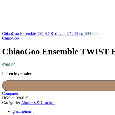
ChiaoGoo Ensemble TWIST Red Lace 5" / 13 cm
$
330.00
ChiaoGoo
ChiaoGoo Ensemble TWIST Bl
$
200.00
1 en inventaire
Comparer
UGS :
1990615
Catégorie:
Aiguilles & Crochets
Description