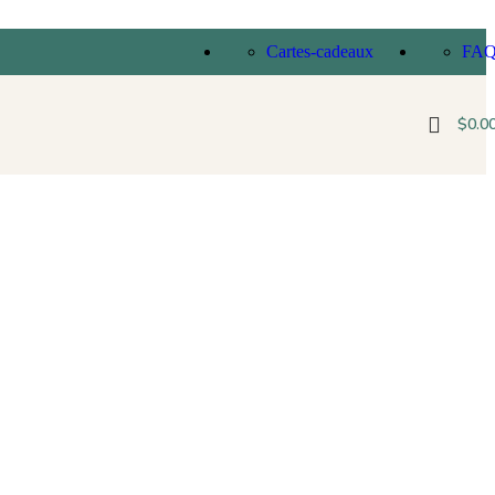
Cartes-cadeaux
FA
$
0.0