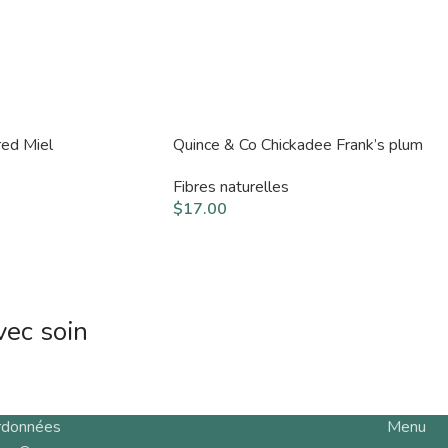
red Miel
Quince & Co Chickadee Frank’s plum
Fibres naturelles
$
17.00
vec soin
rdonnées
Menu