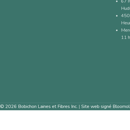
67 
Hud
450
Heur
Merc
11 h
© 2026 Bobichon Laines et Fibres Inc.
|
Site web signé Bloomol