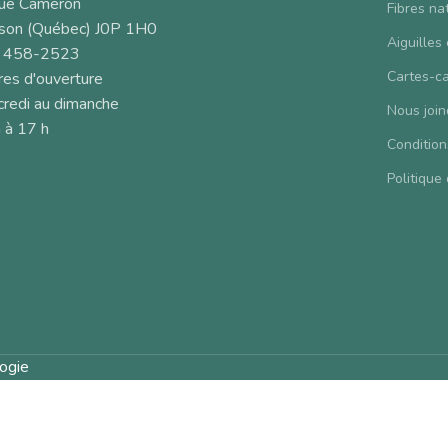
rue Cameron
Fibres na
son (Québec) J0P 1H0
Aiguilles
 458-2523
Cartes-c
es d'ouverture
redi au dimanche
Nous join
 à 17 h
Condition
Politique 
ogie