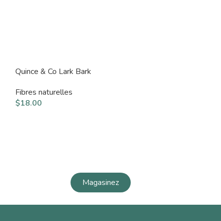
Quince & Co Lark Bark
Quince & Co Owl
Fibres naturelles
Fibres naturelle
$
18.00
$
20.00
Magasinez