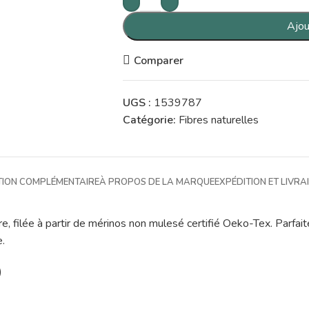
Ajou
Comparer
UGS :
1539787
Catégorie:
Fibres naturelles
TION COMPLÉMENTAIRE
À PROPOS DE LA MARQUE
EXPÉDITION ET LIVRA
re, filée à partir de mérinos non mulesé certifié Oeko-Tex. Parfai
e.
)