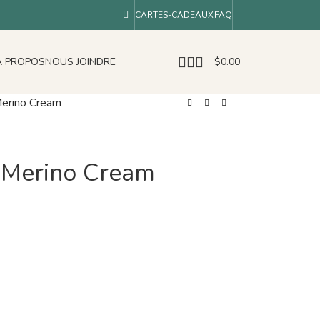
CARTES-CADEAUX
FAQ
À PROPOS
NOUS JOINDRE
$
0.00
 Merino Cream
e Merino Cream