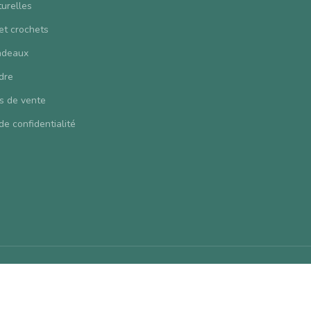
turelles
 et crochets
adeaux
dre
s de vente
de confidentialité