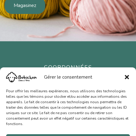
Magasinez
COORDONNÉES
67 rue Cameron
Gérer le consentement
Hudson (Québec) J0P 1H0
Pour offrir les meilleures expériences, nous utilisons des technologies
450 458-2523
telles que les témoins pour stocker et/ou accéder aux informations des
appareils. Le fait de consentir à ces technologies nous permettra de
traiter des données telles que le comportement de navigation ou les ID
HEURES D'OUVERTURE
uniques sur ce site. Le fait de ne pas consentir ou de retirer son
Mercredi au dimanche
consentement peut avoir un effet négatif sur certaines caractéristiques et
fonctions.
11 h à 17 h