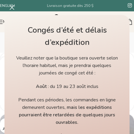
ENGLISH
Livraison gratuite dès 250 $
MENU
Congés d’été et délais
Nouvelles
d’expédition
Accueil
/
Nouvelles
Veuillez noter que la boutique sera ouverte selon
NOUVELLES
25
l’horaire habituel, mais je prendrai quelques
Bobichon × Hidden Pond : collaboration
FÉV
journées de congé cet été :
locale exclusive
Une laine de bas artisanale inspirée par la nature Nous
Août
: du 19 au 23 août inclus
sommes très heureuses de vous présenter ...
Pendant ces périodes, les commandes en ligne
LIRE LA SUITE
demeurent ouvertes,
mais les expéditions
pourraient être retardées de quelques jours
ouvrables.
29
AOÛT