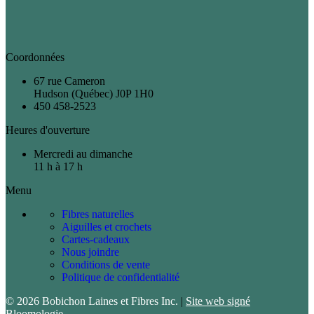
Coordonnées
67 rue Cameron
Hudson (Québec) J0P 1H0
450 458-2523
Heures d'ouverture
Mercredi au dimanche
11 h à 17 h
Menu
Fibres naturelles
Aiguilles et crochets
Cartes-cadeaux
Nous joindre
Conditions de vente
Politique de confidentialité
© 2026 Bobichon Laines et Fibres Inc.
|
Site web signé
Bloomologie