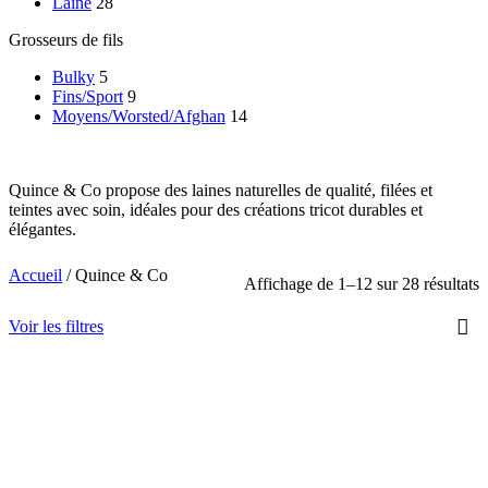
Laine
28
Grosseurs de fils
Bulky
5
Fins/Sport
9
Moyens/Worsted/Afghan
14
Quince & Co propose des laines naturelles de qualité, filées et
teintes avec soin, idéales pour des créations tricot durables et
élégantes.
Accueil
/
Quince & Co
Affichage de 1–12 sur 28 résultats
Voir les filtres