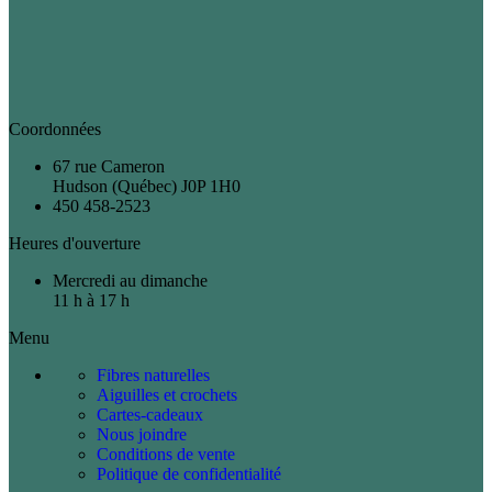
Coordonnées
67 rue Cameron
Hudson (Québec) J0P 1H0
450 458-2523
Heures d'ouverture
Mercredi au dimanche
11 h à 17 h
Menu
Fibres naturelles
Aiguilles et crochets
Cartes-cadeaux
Nous joindre
Conditions de vente
Politique de confidentialité