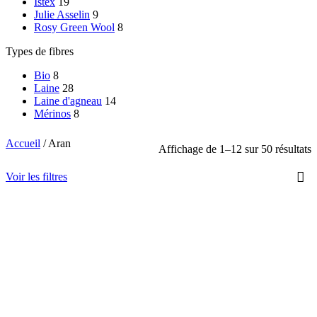
Istex
19
Julie Asselin
9
Rosy Green Wool
8
Types de fibres
Bio
8
Laine
28
Laine d'agneau
14
Mérinos
8
Accueil
/
Aran
Affichage de 1–12 sur 50 résultats
Voir les filtres