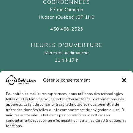
COORDONNÉES
67 rue Cameron
Hudson (Québec) J0P 1H0
450 458-2523
HEURES D'OUVERTURE
Mercredi au dimanche
11 h à 17 h
Gérer le consentement
MENU
Fibres naturelles
Pour offrir les meilleures expériences, nous utilisons des technologies
telles que les témoins pour stocker et/ou accéder aux informations des
Aiguilles et crochets
appareils. Le fait de consentir à ces technologies nous permettra de
traiter des données telles que le comportement de navigation ou les ID
Cartes-cadeaux
uniques sur ce site. Le fait de ne pas consentir ou de retirer son
consentement peut avoir un effet négatif sur certaines caractéristiques et
Nous joindre
fonctions.