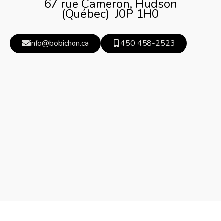
67 rue Cameron, Hudson
(Québec) J0P 1H0
info@bobichon.ca
450 458-2523